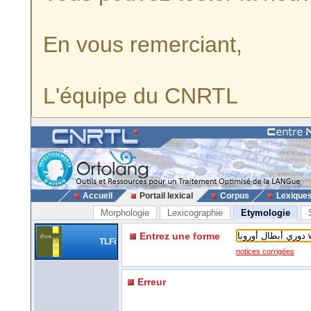
En vous remerciant,
L'équipe du CNRTL
Accueil
Portail lexical
Corpus
Lexique
Morphologie
Lexicographie
Etymologie
Entrez une forme
TLFi
notices corrigées
Erreur