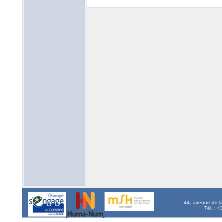
44, avenue de l
Tél. : 