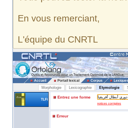
En vous remerciant,
L'équipe du CNRTL
Accueil
Portail lexical
Corpus
Lexique
Morphologie
Lexicographie
Etymologie
Entrez une forme
TLFi
notices corrigées
Erreur