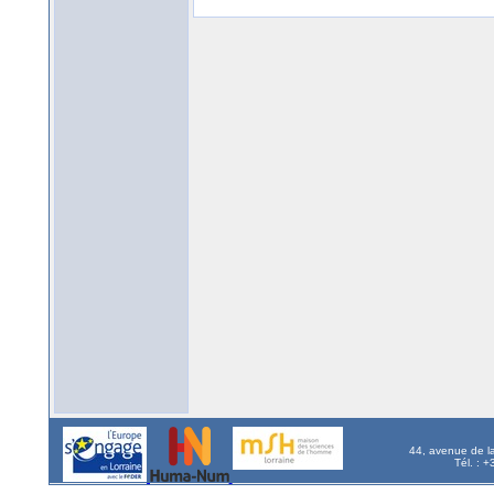
44, avenue de l
Tél. : 