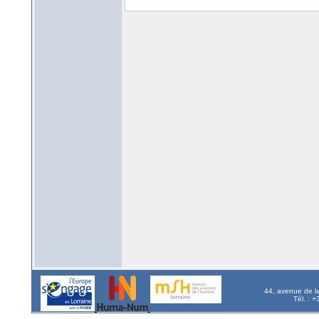
44, avenue de l
Tél. : 