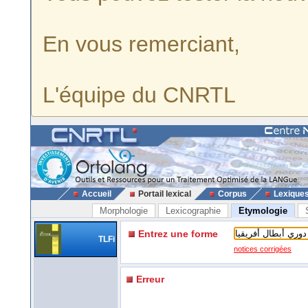
En vous remerciant,
L'équipe du CNRTL
Accueil
Portail lexical
Corpus
Lexique
Morphologie
Lexicographie
Etymologie
Entrez une forme
TLFi
notices corrigées
Erreur