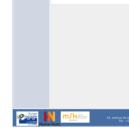
44, avenue de l
Tél. : 