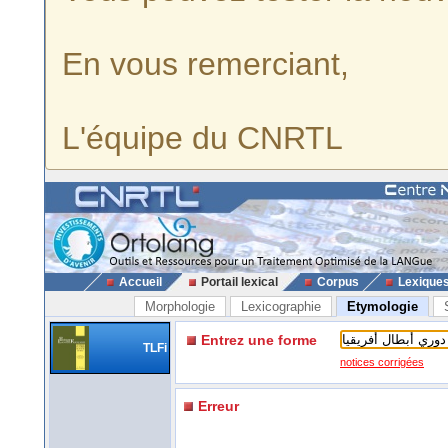
En vous remerciant,
L'équipe du CNRTL
Accueil
Portail lexical
Corpus
Lexique
Morphologie
Lexicographie
Etymologie
Entrez une forme
TLFi
notices corrigées
Erreur