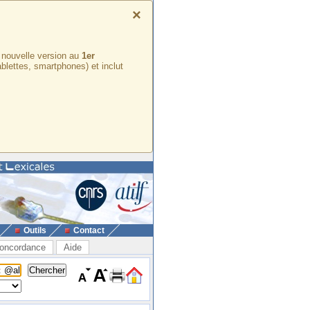
×
e nouvelle version au
1er
ablettes, smartphones) et inclut
Outils
Contact
oncordance
Aide