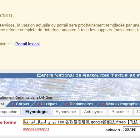
u CNRTL,
services, la version actuelle du portail sera prochainement remplacée par un
 une refonte complète de l'interface adaptée à tous les supports (ordinateurs, t
.
ion ici :
Portail lexical
cal
Corpus
Lexiques
Dictionnaires
Métalexicographie
cographie
Etymologie
Synonymie
Antonymie
Proxémie
C
ne forme
notices corrigées
catégorie :