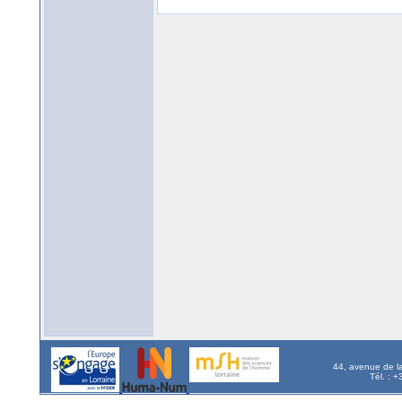
44, avenue de l
Tél. : 