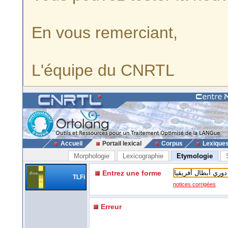
En vous remerciant,
L'équipe du CNRTL
Accueil
Portail lexical
Corpus
Lexique
Morphologie
Lexicographie
Etymologie
Entrez une forme
TLFi
notices corrigées
Erreur