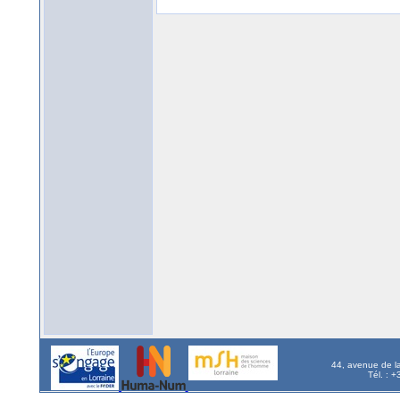
44, avenue de l
Tél. : 