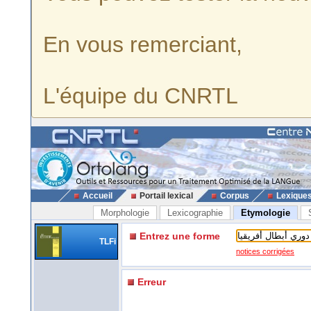
En vous remerciant,
L'équipe du CNRTL
Accueil
Portail lexical
Corpus
Lexique
Morphologie
Lexicographie
Etymologie
Entrez une forme
TLFi
notices corrigées
Erreur