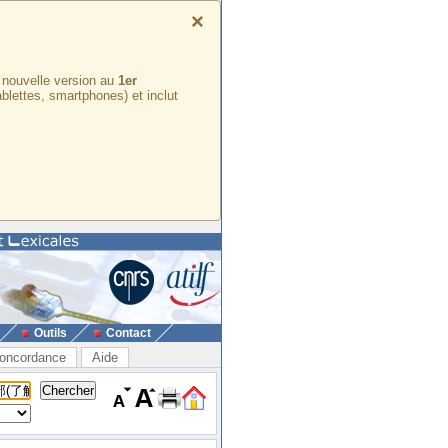
×
e nouvelle version au
1er
ablettes, smartphones) et inclut
Outils
Contact
oncordance
Aide