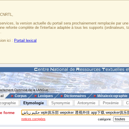
u CNRTL,
services, la version actuelle du portail sera prochainement remplacée par un
 une refonte complète de l'interface adaptée à tous les supports (ordinateurs, t
.
ion ici :
Portail lexical
cal
Corpus
Lexiques
Dictionnaires
Métalexicographie
cographie
Etymologie
Synonymie
Antonymie
Proxémie
C
ne forme
notices corrigées
catégorie :