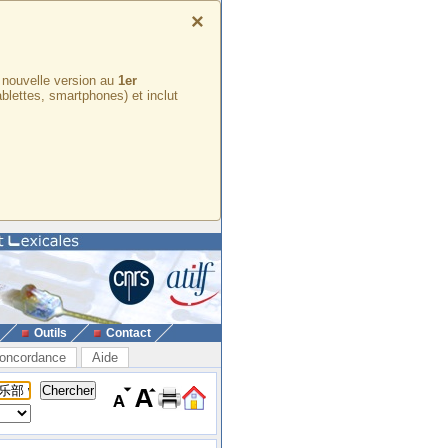
×
e nouvelle version au
1er
ablettes, smartphones) et inclut
Outils
Contact
oncordance
Aide