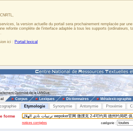
u CNRTL,
services, la version actuelle du portail sera prochainement remplacée par un
 une refonte complète de l'interface adaptée à tous les supports (ordinateurs, t
.
ion ici :
Portail lexical
cal
Corpus
Lexiques
Dictionnaires
Métalexicographie
cographie
Etymologie
Synonymie
Antonymie
Proxémie
C
ne forme
notices corrigées
catégorie :