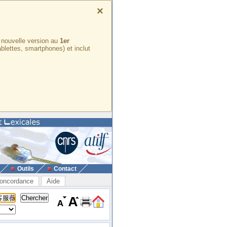
×
e nouvelle version au
1er
ablettes, smartphones) et inclut
Outils
Contact
oncordance
Aide