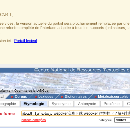
u CNRTL,
services, la version actuelle du portail sera prochainement remplacée par un
 une refonte complète de l'interface adaptée à tous les supports (ordinateurs, t
.
ion ici :
Portail lexical
cal
Corpus
Lexiques
Dictionnaires
Métalexicographie
cographie
Etymologie
Synonymie
Antonymie
Proxémie
C
ne forme
notices corrigées
catégorie :