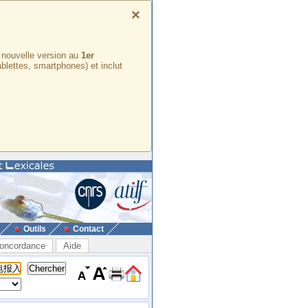
×
e nouvelle version au
1er
ablettes, smartphones) et inclut
Outils
Contact
oncordance
Aide