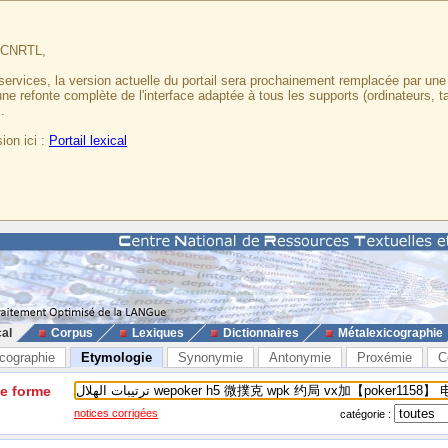
u CNRTL,
services, la version actuelle du portail sera prochainement remplacée par un
 une refonte complète de l'interface adaptée à tous les supports (ordinateurs, t
.
ion ici :
Portail lexical
cal
Corpus
Lexiques
Dictionnaires
Métalexicographie
cographie
Etymologie
Synonymie
Antonymie
Proxémie
C
ne forme
notices corrigées
catégorie :