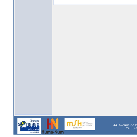
44, avenue de l
Tél. : 