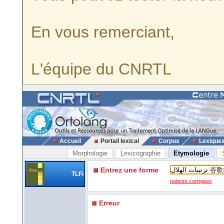
En vous remerciant,
L'équipe du CNRTL
Accueil
Portail lexical
Corpus
Lexique
Morphologie
Lexicographie
Etymologie
Entrez une forme
TLFi
notices corrigées
Erreur