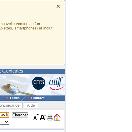
×
e nouvelle version au
1er
ablettes, smartphones) et inclut
Outils
Contact
oncordance
Aide