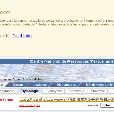
u CNRTL,
services, la version actuelle du portail sera prochainement remplacée par un
 une refonte complète de l'interface adaptée à tous les supports (ordinateurs, t
.
ion ici :
Portail lexical
cal
Corpus
Lexiques
Dictionnaires
Métalexicographie
cographie
Etymologie
Synonymie
Antonymie
Proxémie
C
ne forme
notices corrigées
catégorie :