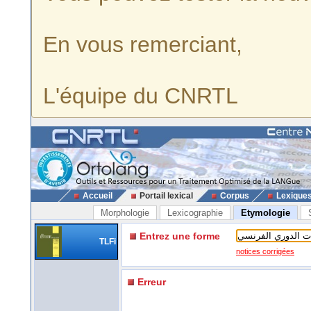
En vous remerciant,
L'équipe du CNRTL
Accueil
Portail lexical
Corpus
Lexique
Morphologie
Lexicographie
Etymologie
Entrez une forme
TLFi
notices corrigées
Erreur