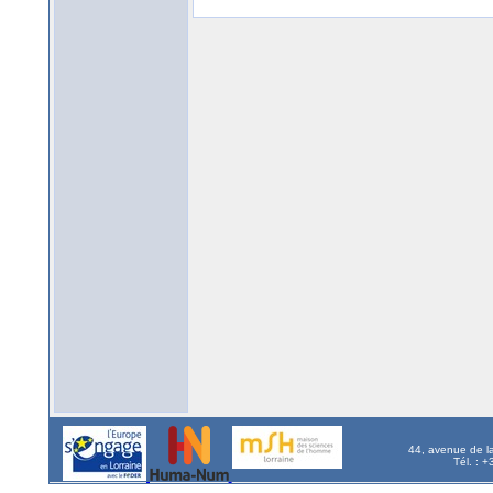
44, avenue de l
Tél. : 