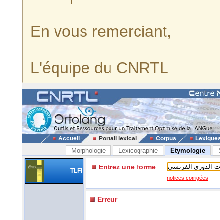
En vous remerciant,
L'équipe du CNRTL
Accueil
Portail lexical
Corpus
Lexique
Morphologie
Lexicographie
Etymologie
Entrez une forme
TLFi
notices corrigées
Erreur