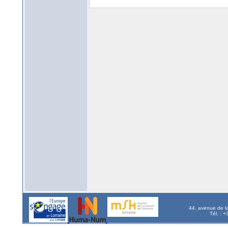
44, avenue de l
Tél. : 