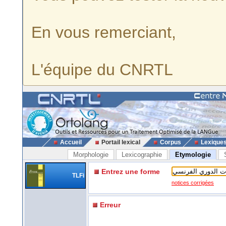
En vous remerciant,
L'équipe du CNRTL
Accueil
Portail lexical
Corpus
Lexique
Morphologie
Lexicographie
Etymologie
Entrez une forme
TLFi
notices corrigées
Erreur