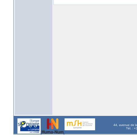
44, avenue de l
Tél. : 