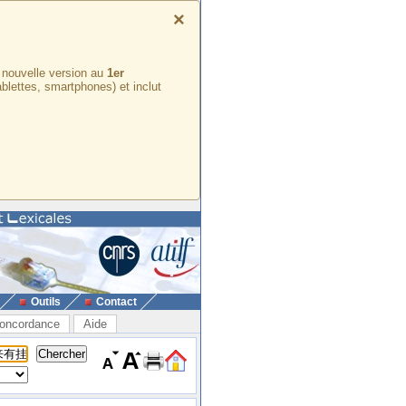
×
e nouvelle version au
1er
ablettes, smartphones) et inclut
Outils
Contact
oncordance
Aide