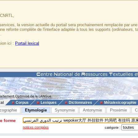
u CNRTL,
services, la version actuelle du portail sera prochainement remplacée par un
 une refonte complète de l'interface adaptée à tous les supports (ordinateurs, t
.
ion ici :
Portail lexical
cal
Corpus
Lexiques
Dictionnaires
Métalexicographie
cographie
Etymologie
Synonymie
Antonymie
Proxémie
C
ne forme
notices corrigées
catégorie :