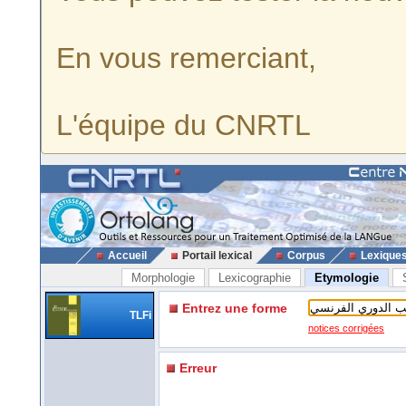
En vous remerciant,
L'équipe du CNRTL
Accueil
Portail lexical
Corpus
Lexique
Morphologie
Lexicographie
Etymologie
Entrez une forme
TLFi
notices corrigées
Erreur