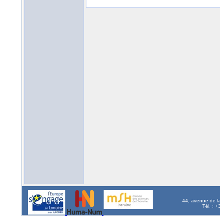
44, avenue de l
Tél. : 