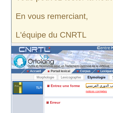
En vous remerciant,
L'équipe du CNRTL
Accueil
Portail lexical
Corpus
Lexique
Morphologie
Lexicographie
Etymologie
Entrez une forme
TLFi
notices corrigées
Erreur