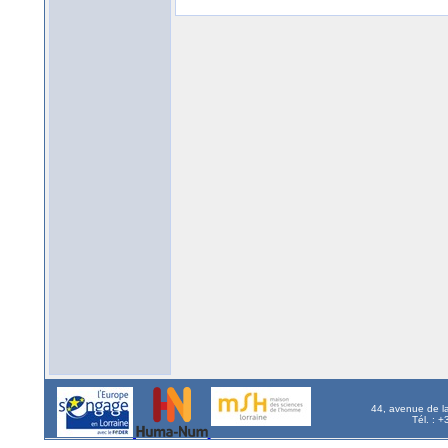
44, avenue de l
Tél. : 