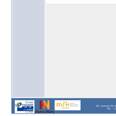
44, avenue de l
Tél. : 