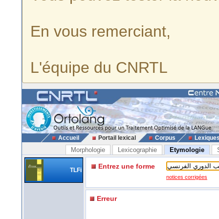
En vous remerciant,
L'équipe du CNRTL
Accueil
Portail lexical
Corpus
Lexique
Morphologie
Lexicographie
Etymologie
Entrez une forme
TLFi
notices corrigées
Erreur