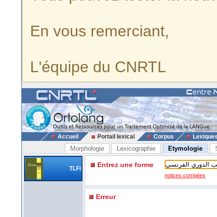
En vous remerciant,
L'équipe du CNRTL
Accueil
Portail lexical
Corpus
Lexique
Morphologie
Lexicographie
Etymologie
Entrez une forme
TLFi
notices corrigées
Erreur