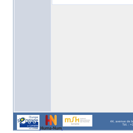
44, avenue de l
Tél. : 