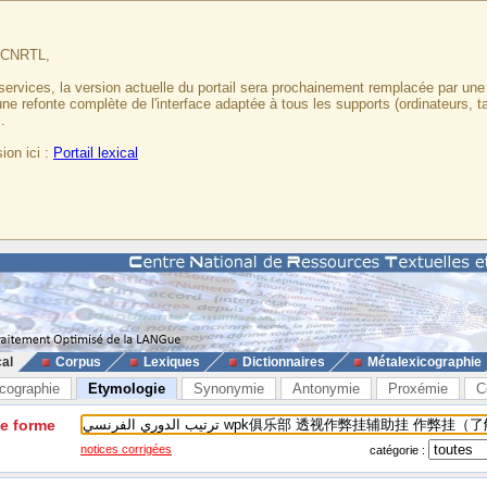
u CNRTL,
services, la version actuelle du portail sera prochainement remplacée par un
 une refonte complète de l'interface adaptée à tous les supports (ordinateurs, t
.
ion ici :
Portail lexical
cal
Corpus
Lexiques
Dictionnaires
Métalexicographie
cographie
Etymologie
Synonymie
Antonymie
Proxémie
C
ne forme
notices corrigées
catégorie :