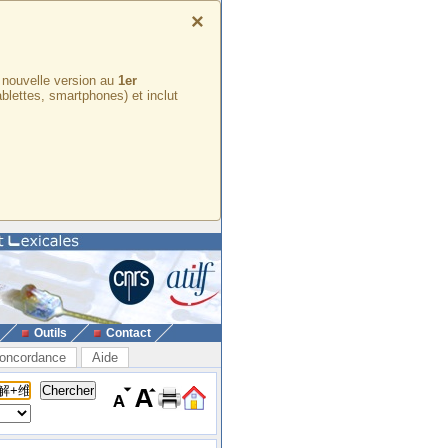
×
e nouvelle version au
1er
ablettes, smartphones) et inclut
Outils
Contact
oncordance
Aide