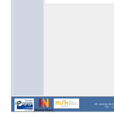
44, avenue de l
Tél. : 