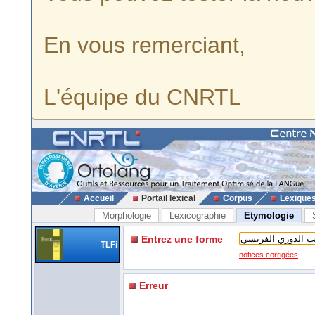
En vous remerciant,
L'équipe du CNRTL
Accueil
Portail lexical
Corpus
Lexique
Morphologie
Lexicographie
Etymologie
Entrez une forme
TLFi
notices corrigées
Erreur