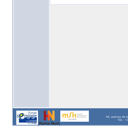
44, avenue de l
Tél. : 