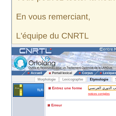
En vous remerciant,
L'équipe du CNRTL
Accueil
Portail lexical
Corpus
Lexique
Morphologie
Lexicographie
Etymologie
Entrez une forme
TLFi
notices corrigées
Erreur