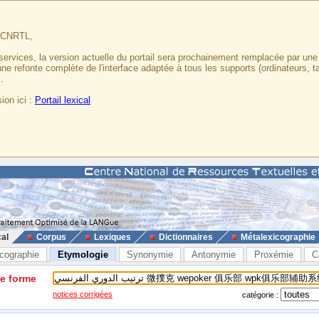
u CNRTL,
services, la version actuelle du portail sera prochainement remplacée par un
 une refonte complète de l'interface adaptée à tous les supports (ordinateurs, t
.
ion ici :
Portail lexical
cal
Corpus
Lexiques
Dictionnaires
Métalexicographie
cographie
Etymologie
Synonymie
Antonymie
Proxémie
C
ne forme
notices corrigées
catégorie :