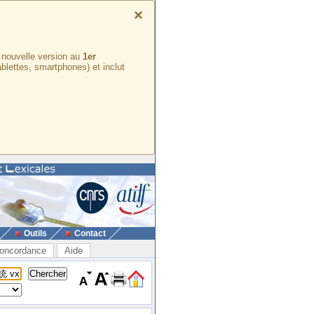
×
e nouvelle version au
1er
ablettes, smartphones) et inclut
Outils
Contact
oncordance
Aide