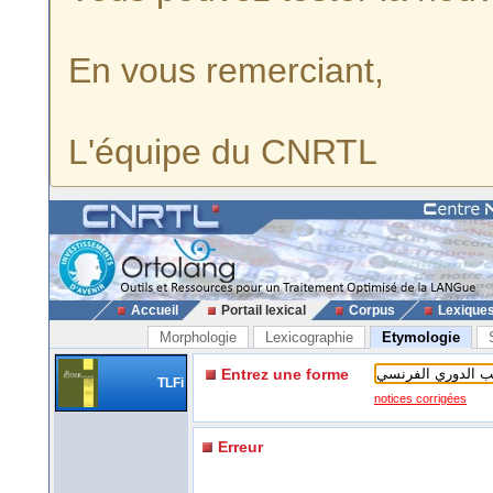
En vous remerciant,
L'équipe du CNRTL
Accueil
Portail lexical
Corpus
Lexique
Morphologie
Lexicographie
Etymologie
Entrez une forme
TLFi
notices corrigées
Erreur