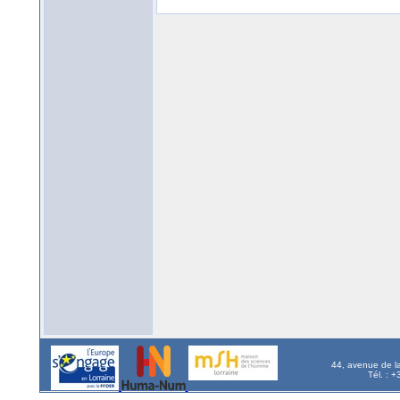
44, avenue de l
Tél. : 