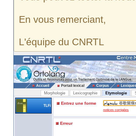
En vous remerciant,
L'équipe du CNRTL
Accueil
Portail lexical
Corpus
Lexique
Morphologie
Lexicographie
Etymologie
Entrez une forme
TLFi
notices corrigées
Erreur