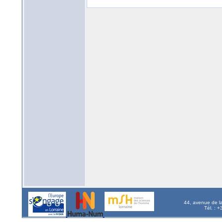
44, avenue de l
Tél. : 