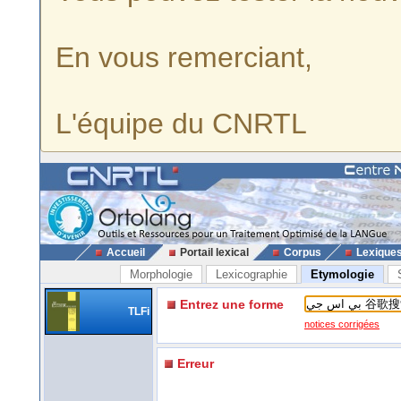
En vous remerciant,
L'équipe du CNRTL
Accueil
Portail lexical
Corpus
Lexique
Morphologie
Lexicographie
Etymologie
Entrez une forme
TLFi
notices corrigées
Erreur