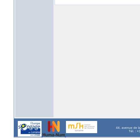
44, avenue de l
Tél. : 