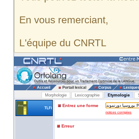
En vous remerciant,
L'équipe du CNRTL
Accueil
Portail lexical
Corpus
Lexique
Morphologie
Lexicographie
Etymologie
Entrez une forme
TLFi
notices corrigées
Erreur