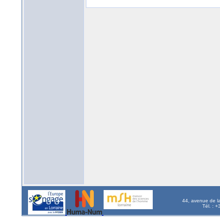
44, avenue de l
Tél. : 