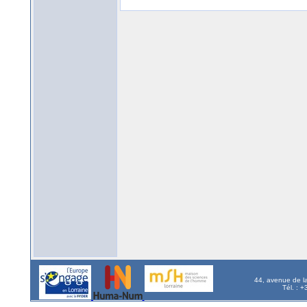
44, avenue de l
Tél. : 