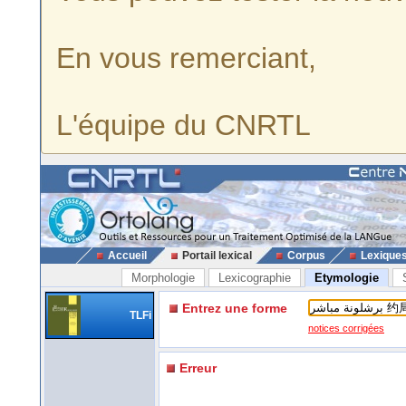
En vous remerciant,
L'équipe du CNRTL
Accueil
Portail lexical
Corpus
Lexique
Morphologie
Lexicographie
Etymologie
Entrez une forme
TLFi
notices corrigées
Erreur