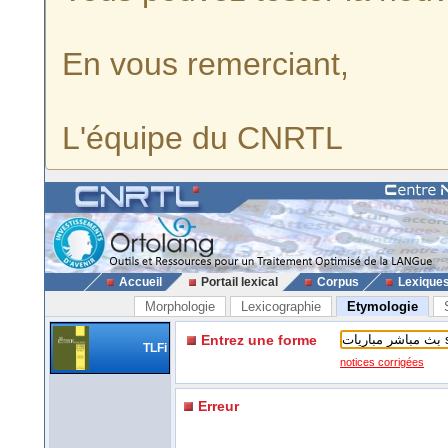
En vous remerciant,
L'équipe du CNRTL
Accueil
Portail lexical
Corpus
Lexique
Morphologie
Lexicographie
Etymologie
Entrez une forme
TLFi
notices corrigées
Erreur