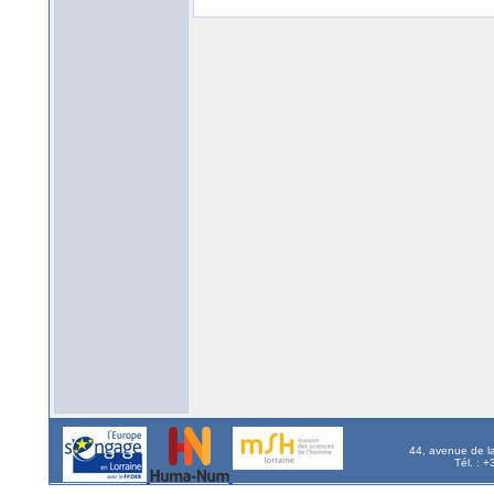
44, avenue de l
Tél. : 