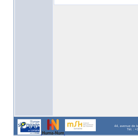
44, avenue de l
Tél. : 