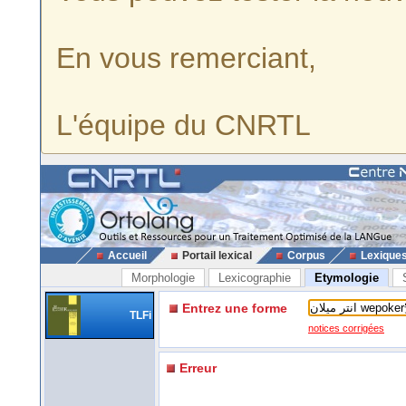
En vous remerciant,
L'équipe du CNRTL
Accueil
Portail lexical
Corpus
Lexique
Morphologie
Lexicographie
Etymologie
Entrez une forme
TLFi
notices corrigées
Erreur