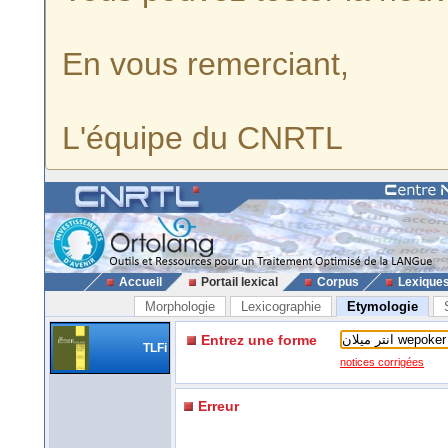
En vous remerciant,
L'équipe du CNRTL
Accueil
Portail lexical
Corpus
Lexique
Morphologie
Lexicographie
Etymologie
Entrez une forme
TLFi
notices corrigées
Erreur