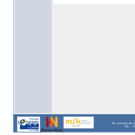
44, avenue de l
Tél. : 