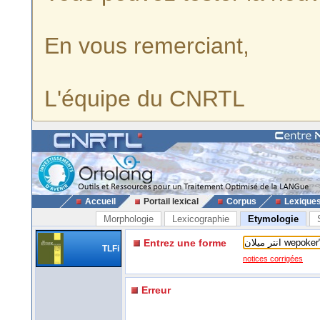
En vous remerciant,
L'équipe du CNRTL
Accueil
Portail lexical
Corpus
Lexique
Morphologie
Lexicographie
Etymologie
Entrez une forme
TLFi
notices corrigées
Erreur