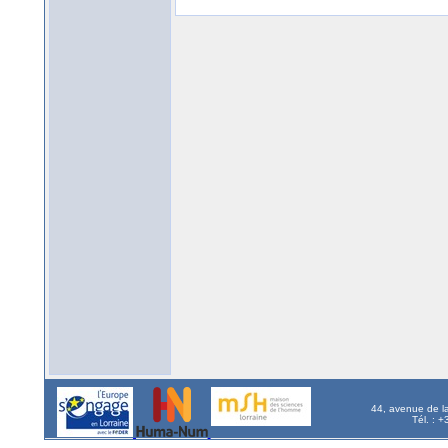
44, avenue de l
Tél. : 