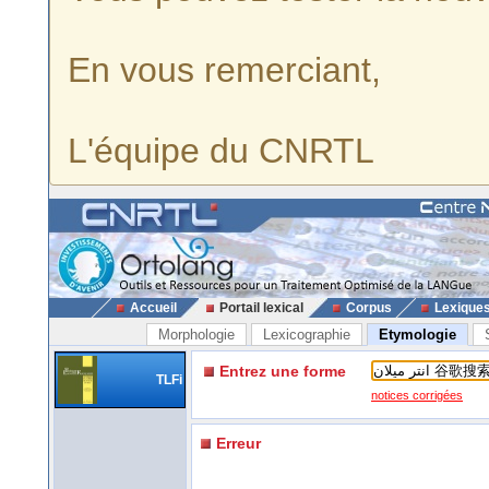
En vous remerciant,
L'équipe du CNRTL
Accueil
Portail lexical
Corpus
Lexique
Morphologie
Lexicographie
Etymologie
Entrez une forme
TLFi
notices corrigées
Erreur