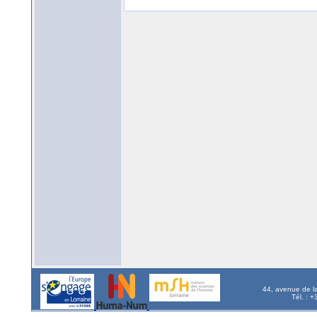
44, avenue de l
Tél. : 