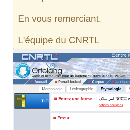
En vous remerciant,
L'équipe du CNRTL
Accueil
Portail lexical
Corpus
Lexique
Morphologie
Lexicographie
Etymologie
Entrez une forme
TLFi
notices corrigées
Erreur