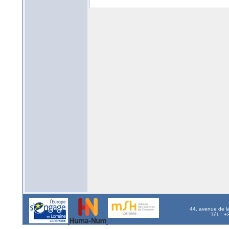
44, avenue de l
Tél. : 