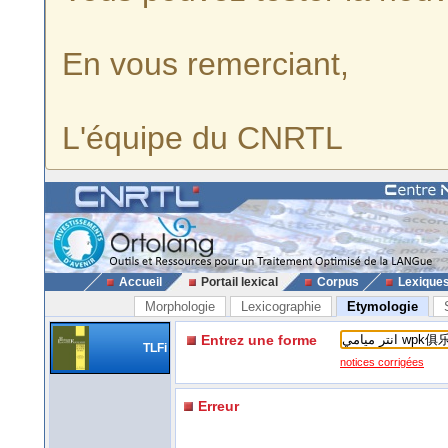
En vous remerciant,
L'équipe du CNRTL
Accueil
Portail lexical
Corpus
Lexique
Morphologie
Lexicographie
Etymologie
Entrez une forme
TLFi
notices corrigées
Erreur