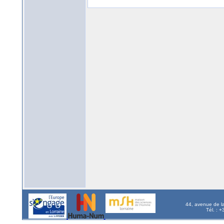
44, avenue de l
Tél. : 