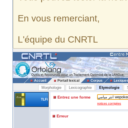
En vous remerciant,
L'équipe du CNRTL
Accueil
Portail lexical
Corpus
Lexique
Morphologie
Lexicographie
Etymologie
Entrez une forme
TLFi
notices corrigées
Erreur