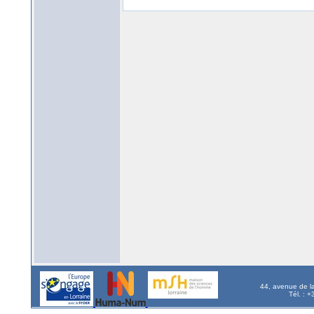
44, avenue de l
Tél. : 