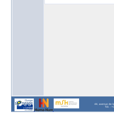
44, avenue de l
Tél. : 