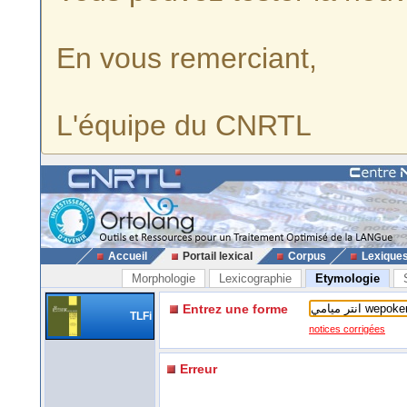
En vous remerciant,
L'équipe du CNRTL
Accueil
Portail lexical
Corpus
Lexique
Morphologie
Lexicographie
Etymologie
Entrez une forme
TLFi
notices corrigées
Erreur