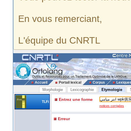
En vous remerciant,
L'équipe du CNRTL
Accueil
Portail lexical
Corpus
Lexique
Morphologie
Lexicographie
Etymologie
Entrez une forme
TLFi
notices corrigées
Erreur