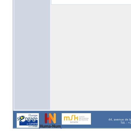
44, avenue de l
Tél. : 