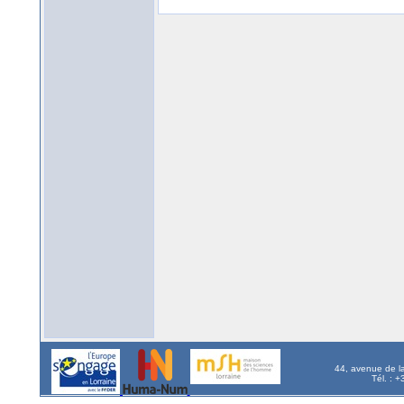
44, avenue de l
Tél. : 