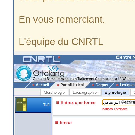
En vous remerciant,
L'équipe du CNRTL
Accueil
Portail lexical
Corpus
Lexique
Morphologie
Lexicographie
Etymologie
Entrez une forme
TLFi
notices corrigées
Erreur