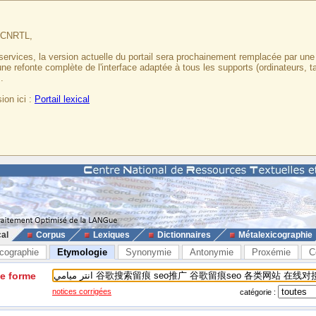
u CNRTL,
services, la version actuelle du portail sera prochainement remplacée par un
 une refonte complète de l'interface adaptée à tous les supports (ordinateurs, t
.
ion ici :
Portail lexical
cal
Corpus
Lexiques
Dictionnaires
Métalexicographie
cographie
Etymologie
Synonymie
Antonymie
Proxémie
C
ne forme
notices corrigées
catégorie :