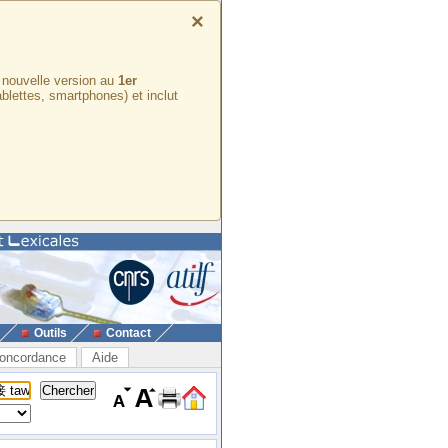
×
e nouvelle version au
1er
ablettes, smartphones) et inclut
Outils
Contact
oncordance
Aide