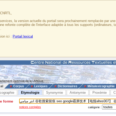
u CNRTL,
services, la version actuelle du portail sera prochainement remplacée par un
 une refonte complète de l'interface adaptée à tous les supports (ordinateurs, t
.
ion ici :
Portail lexical
cal
Corpus
Lexiques
Dictionnaires
Métalexicographie
cographie
Etymologie
Synonymie
Antonymie
Proxémie
C
ne forme
notices corrigées
catégorie :