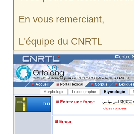
En vous remerciant,
L'équipe du CNRTL
Accueil
Portail lexical
Corpus
Lexique
Morphologie
Lexicographie
Etymologie
Entrez une forme
TLFi
notices corrigées
Erreur