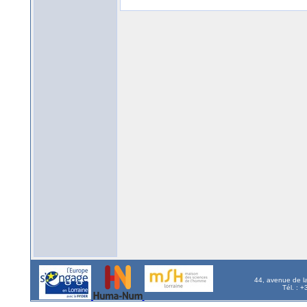
44, avenue de l
Tél. : 