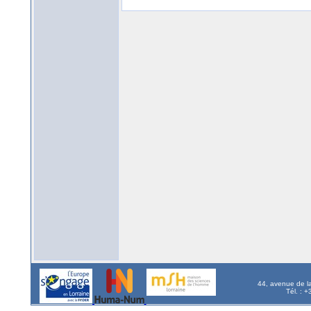
44, avenue de l
Tél. : 