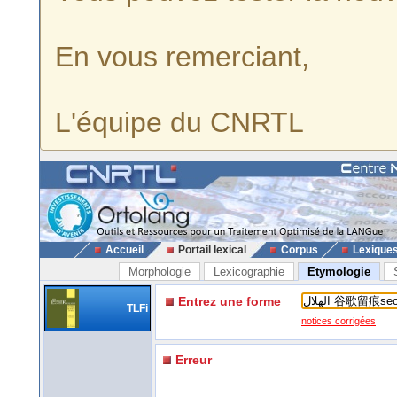
En vous remerciant,
L'équipe du CNRTL
Accueil
Portail lexical
Corpus
Lexique
Morphologie
Lexicographie
Etymologie
Entrez une forme
TLFi
notices corrigées
Erreur