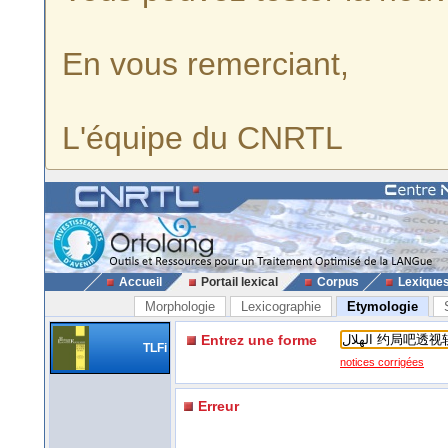
En vous remerciant,
L'équipe du CNRTL
Accueil
Portail lexical
Corpus
Lexique
Morphologie
Lexicographie
Etymologie
Entrez une forme
TLFi
notices corrigées
Erreur