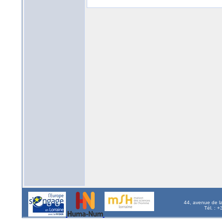
44, avenue de l
Tél. : 