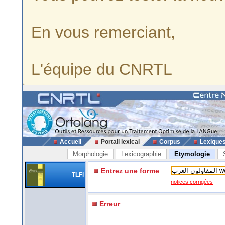
En vous remerciant,
L'équipe du CNRTL
Accueil
Portail lexical
Corpus
Lexique
Morphologie
Lexicographie
Etymologie
Entrez une forme
TLFi
notices corrigées
Erreur