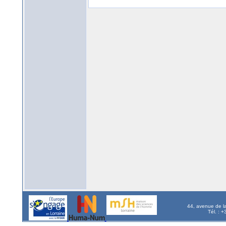
44, avenue de l
Tél. : 