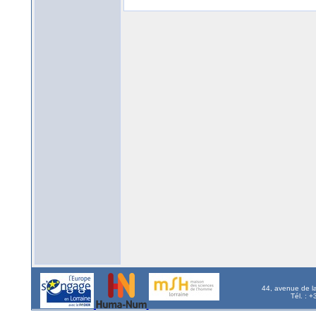
44, avenue de l
Tél. : 