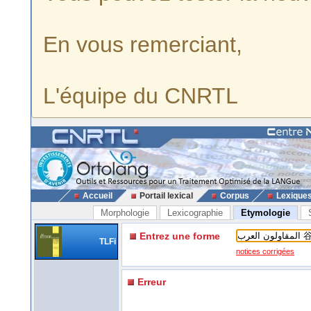
En vous remerciant,
L'équipe du CNRTL
Accueil
Portail lexical
Corpus
Lexique
Morphologie
Lexicographie
Etymologie
Entrez une forme
TLFi
notices corrigées
Erreur