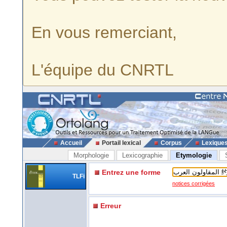
En vous remerciant,
L'équipe du CNRTL
Accueil
Portail lexical
Corpus
Lexique
Morphologie
Lexicographie
Etymologie
Entrez une forme
TLFi
notices corrigées
Erreur