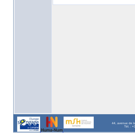
44, avenue de l
Tél. : 