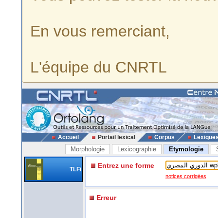
En vous remerciant,
L'équipe du CNRTL
Accueil
Portail lexical
Corpus
Lexique
Morphologie
Lexicographie
Etymologie
Entrez une forme
TLFi
notices corrigées
Erreur