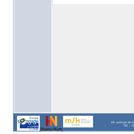
44, avenue de l
Tél. : 